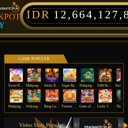
IDR
12,664,127,
KPOT
Y
GAME POPULER
Sweet Bonanza Super Scatter
Mahjong Wins 3 – Black Scatter
Sticky Bandits Thunder Rail
Sugar Bang Bang 2
Mahjong Ways 2
Wild Bounty Showdown
Ne
Mahjong Ways
Wukong - Black Scatter
Bang Gacor 1000
Fortune Gems
Gates of Olympus Super Scatter
Lucky Twins Nexus
The Cry
Video Slots Popular