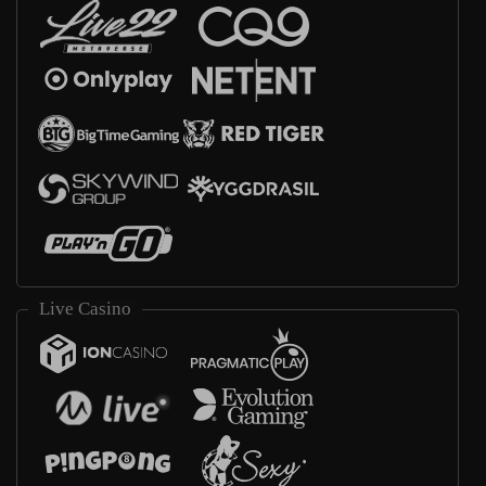
Live Casino